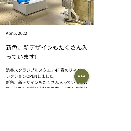
Apr 5, 2022
新色、新デザインもたくさん入
っています!
渋谷スクランブルスクエア4F 春のリネンコ
レクションOPENしました。
新色、新デザインもたくさん入っていますの
で、リネンの服が大好きな方、リネンの服が
気になる方、リネンの服をご存じない方にも
楽しんでいただける空間となりました。
渋谷駅直結でアクセスも抜群。皆さまにお会
い出来るのを楽しみにしています🥰
Previous
Next
4月26日までです。